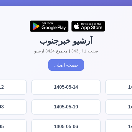
آرشیو خبرجنوب
صفحه 1 از 343 | مجموع 3424 آرشیو
صفحه اصلی
12
1405-05-14
1
08
1405-05-10
1
05
1405-05-06
1