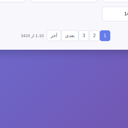
1
3
2
1
بعدی
آخر
1-10 از 3424