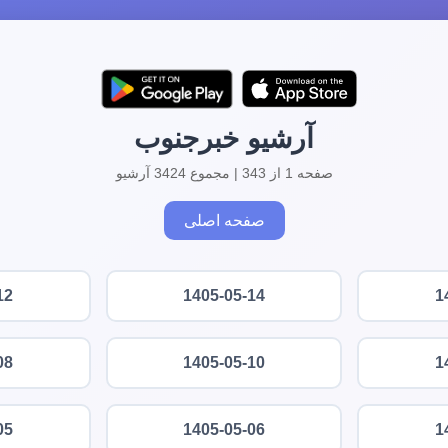
آرشیو خبرجنوب
صفحه 1 از 343 | مجموع 3424 آرشیو
صفحه اصلی
12
1405-05-14
1
08
1405-05-10
1
05
1405-05-06
1