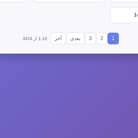
1
3
2
1
بعدی
آخر
1-10 از 3424