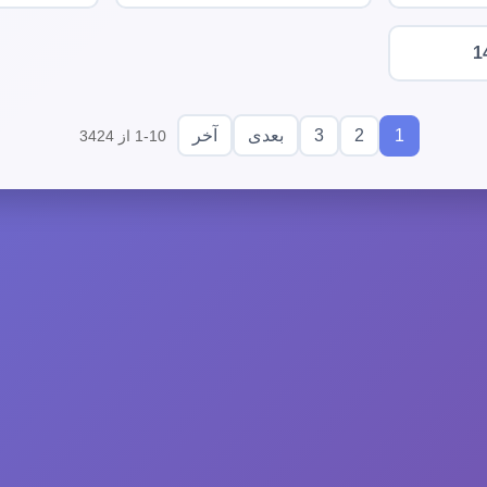
1
3
2
1
بعدی
آخر
1-10 از 3424