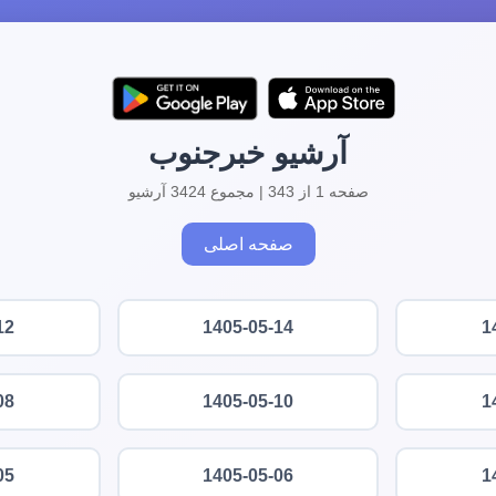
آرشیو خبرجنوب
صفحه 1 از 343 | مجموع 3424 آرشیو
صفحه اصلی
12
1405-05-14
1
08
1405-05-10
1
05
1405-05-06
1