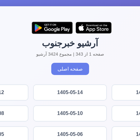
آرشیو خبرجنوب
صفحه 1 از 343 | مجموع 3424 آرشیو
صفحه اصلی
12
1405-05-14
1
08
1405-05-10
1
05
1405-05-06
1