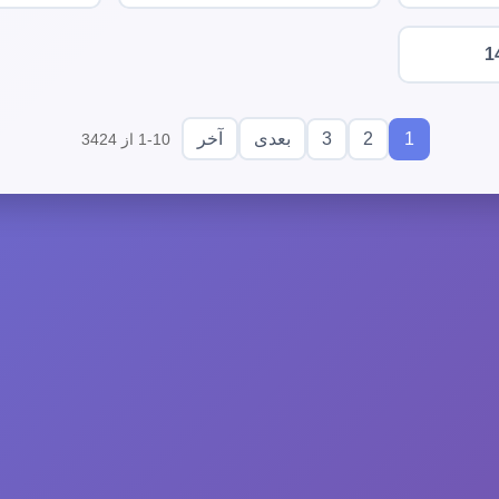
1
3
2
1
بعدی
آخر
1-10 از 3424