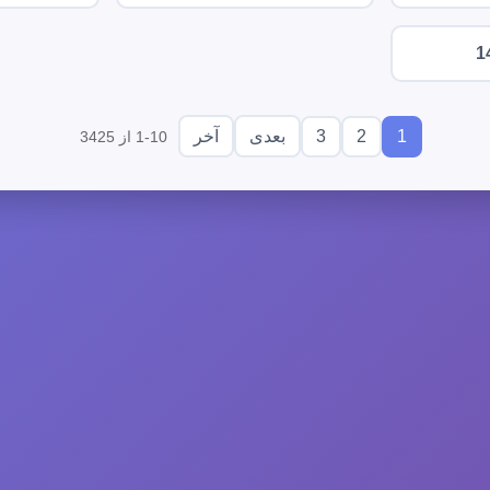
1
3
2
1
بعدی
آخر
1-10 از 3425