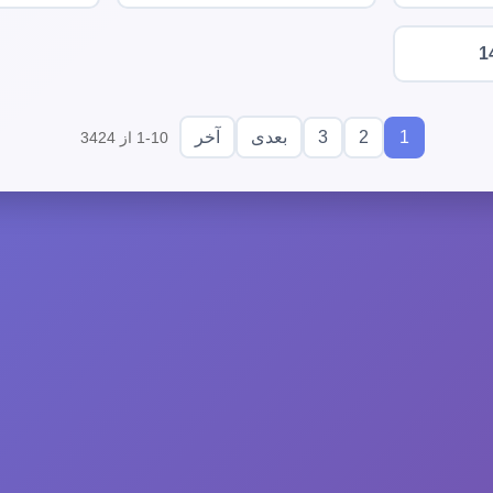
1
3
2
1
بعدی
آخر
1-10 از 3424