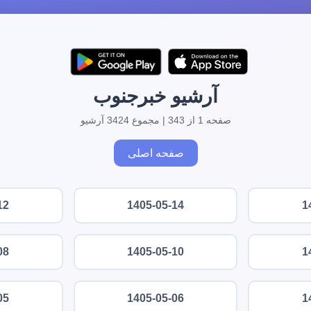
آرشیو خبرجنوب
صفحه 1 از 343 | مجموع 3424 آرشیو
صفحه اصلی
12
1405-05-14
1
08
1405-05-10
1
05
1405-05-06
1