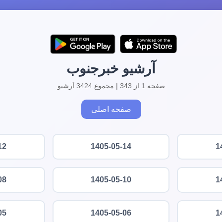
آرشیو خبرجنوب
صفحه 1 از 343 | مجموع 3424 آرشیو
صفحه اصلی
12
1405-05-14
1
08
1405-05-10
1
05
1405-05-06
1