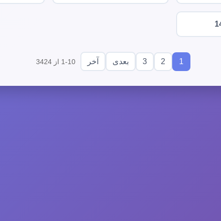
1
3
2
1
بعدی
آخر
1-10 از 3424