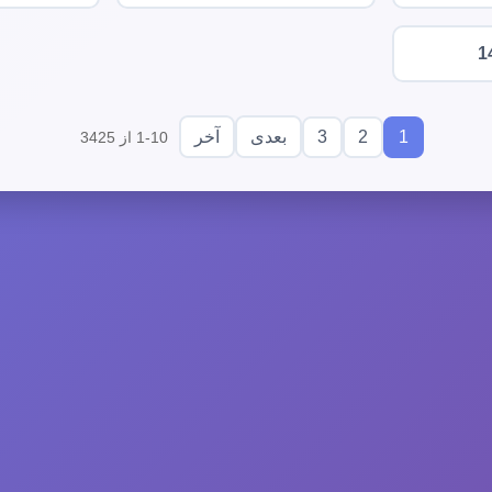
1
3
2
1
بعدی
آخر
1-10 از 3425