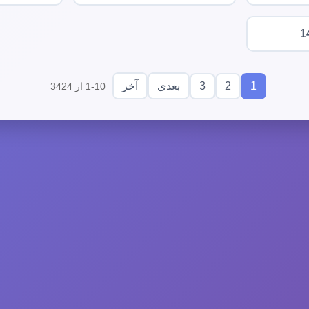
1
3
2
1
بعدی
آخر
1-10 از 3424