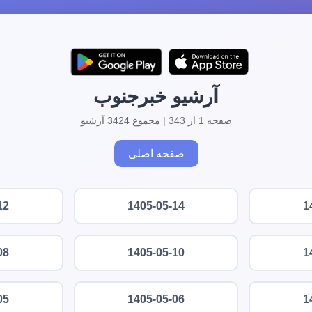
آرشیو خبرجنوب
صفحه 1 از 343 | مجموع 3424 آرشیو
صفحه اصلی
12
1405-05-14
1
08
1405-05-10
1
05
1405-05-06
1