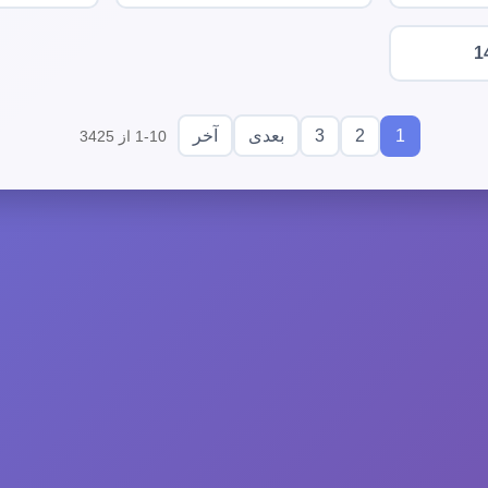
1
3
2
1
بعدی
آخر
1-10 از 3425