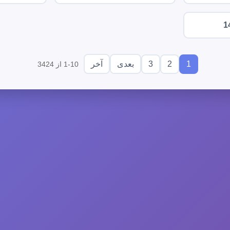
1
3
2
1
بعدی
آخر
1-10 از 3424