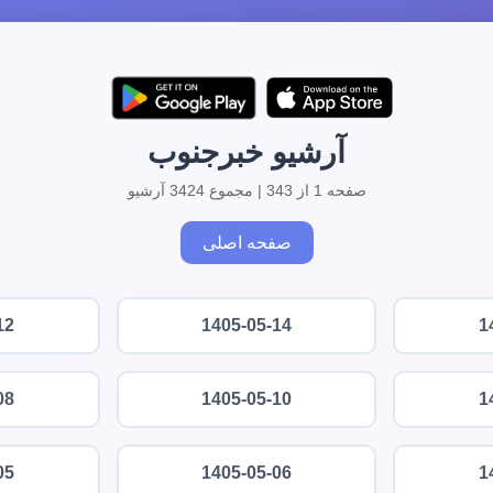
آرشیو خبرجنوب
صفحه 1 از 343 | مجموع 3424 آرشیو
صفحه اصلی
12
1405-05-14
1
08
1405-05-10
1
05
1405-05-06
1