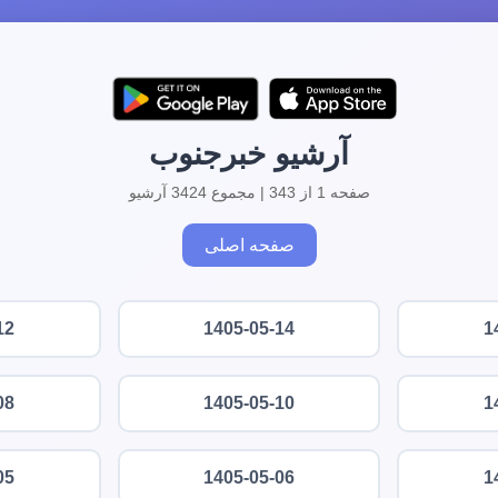
آرشیو خبرجنوب
صفحه 1 از 343 | مجموع 3424 آرشیو
صفحه اصلی
12
1405-05-14
1
08
1405-05-10
1
05
1405-05-06
1