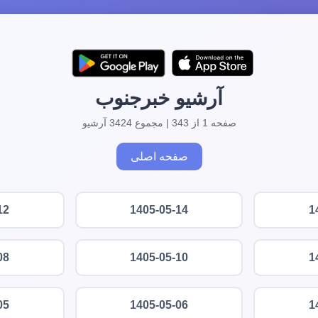
آرشیو خبرجنوب
صفحه 1 از 343 | مجموع 3424 آرشیو
صفحه اصلی
12
1405-05-14
1
08
1405-05-10
1
05
1405-05-06
1