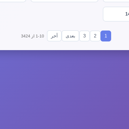
1
3
2
1
بعدی
آخر
1-10 از 3424