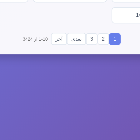
1
3
2
1
بعدی
آخر
1-10 از 3424