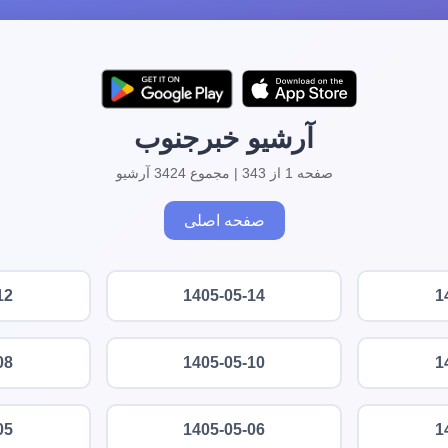
آرشیو خبرجنوب
صفحه 1 از 343 | مجموع 3424 آرشیو
صفحه اصلی
12
1405-05-14
1
08
1405-05-10
1
05
1405-05-06
1