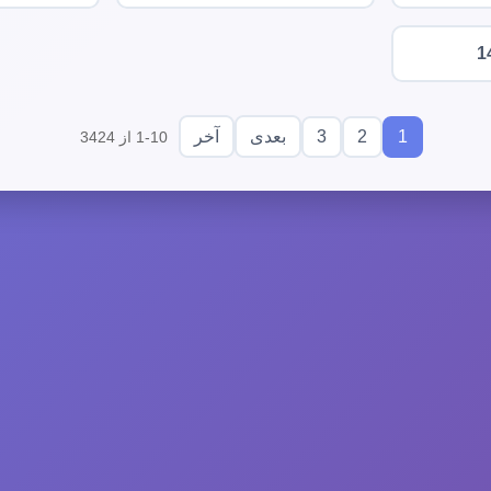
1
3
2
1
بعدی
آخر
1-10 از 3424