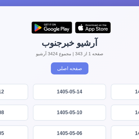
آرشیو خبرجنوب
صفحه 1 از 343 | مجموع 3424 آرشیو
صفحه اصلی
12
1405-05-14
1
08
1405-05-10
1
05
1405-05-06
1