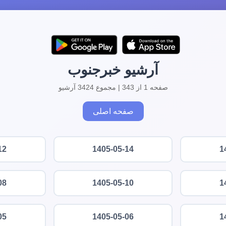
آرشیو خبرجنوب
صفحه 1 از 343 | مجموع 3424 آرشیو
صفحه اصلی
12
1405-05-14
1
08
1405-05-10
1
05
1405-05-06
1