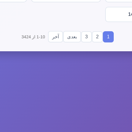
1
3
2
1
بعدی
آخر
1-10 از 3424