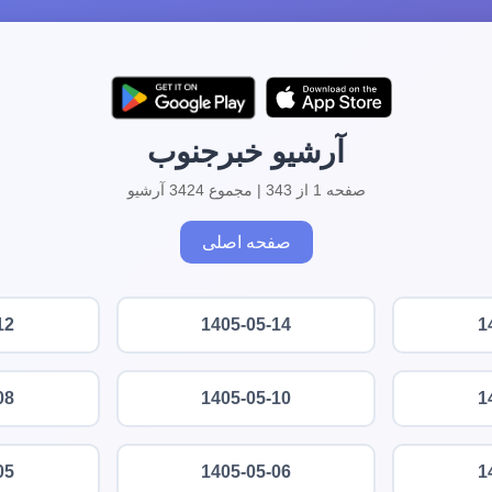
آرشیو خبرجنوب
صفحه 1 از 343 | مجموع 3424 آرشیو
صفحه اصلی
12
1405-05-14
1
08
1405-05-10
1
05
1405-05-06
1