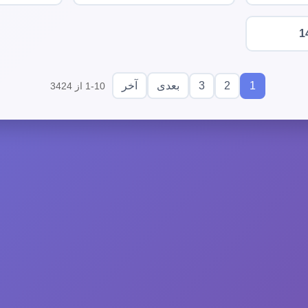
1
3
2
1
بعدی
آخر
1-10 از 3424