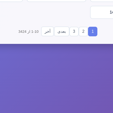
1
3
2
1
بعدی
آخر
1-10 از 3424