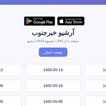
آرشیو خبرجنوب
صفحه 1 از 343 | مجموع 3424 آرشیو
صفحه اصلی
12
1405-05-14
1
08
1405-05-10
1
05
1405-05-06
1