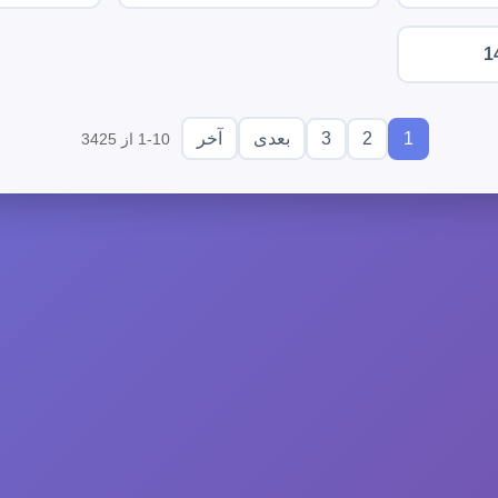
1
3
2
1
بعدی
آخر
1-10 از 3425