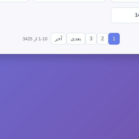
1
3
2
1
بعدی
آخر
1-10 از 3425