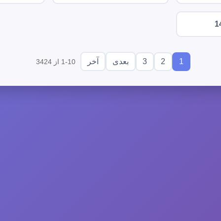
1
3
2
1
بعدی
آخر
1-10 از 3424