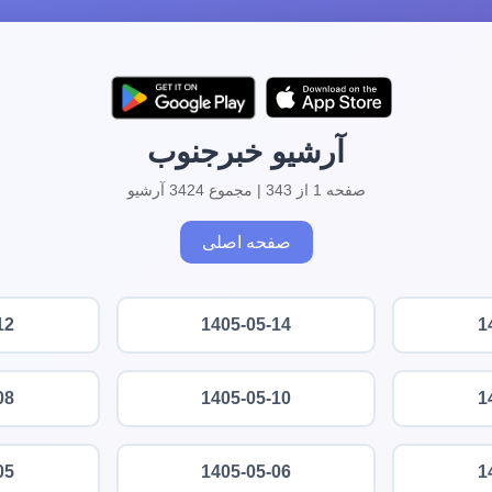
آرشیو خبرجنوب
صفحه 1 از 343 | مجموع 3424 آرشیو
صفحه اصلی
12
1405-05-14
1
08
1405-05-10
1
05
1405-05-06
1