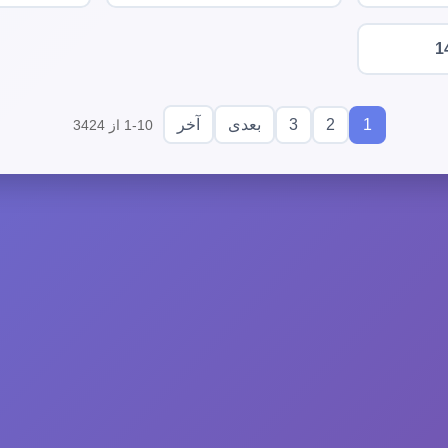
1
3
2
1
بعدی
آخر
1-10 از 3424