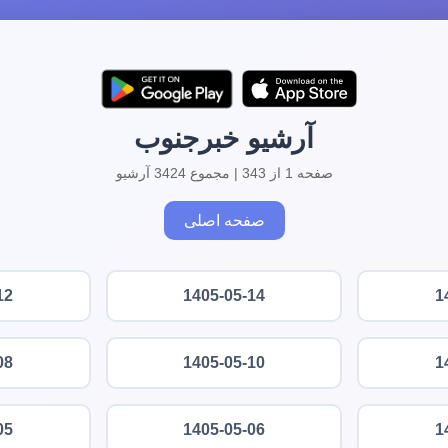
آرشیو خبرجنوب
صفحه 1 از 343 | مجموع 3424 آرشیو
صفحه اصلی
12
1405-05-14
1
08
1405-05-10
1
05
1405-05-06
1