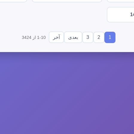
1
3
2
1
بعدی
آخر
1-10 از 3424