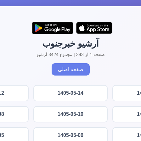
آرشیو خبرجنوب
صفحه 1 از 343 | مجموع 3424 آرشیو
صفحه اصلی
12
1405-05-14
1
08
1405-05-10
1
05
1405-05-06
1