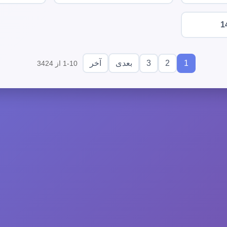
1
3
2
1
بعدی
آخر
1-10 از 3424