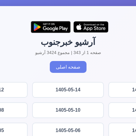
آرشیو خبرجنوب
صفحه 1 از 343 | مجموع 3424 آرشیو
صفحه اصلی
12
1405-05-14
1
08
1405-05-10
1
05
1405-05-06
1