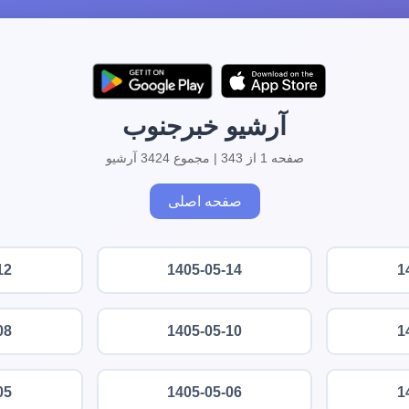
آرشیو خبرجنوب
صفحه 1 از 343 | مجموع 3424 آرشیو
صفحه اصلی
12
1405-05-14
1
08
1405-05-10
1
05
1405-05-06
1