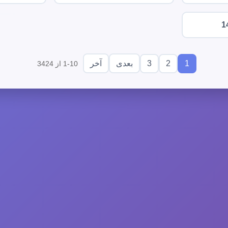
1
3
2
1
بعدی
آخر
1-10 از 3424