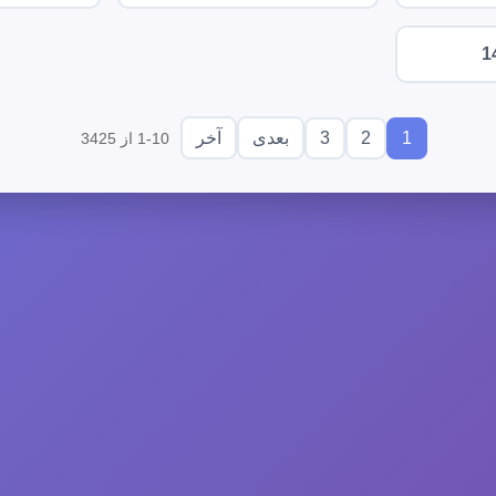
1
3
2
1
بعدی
آخر
1-10 از 3425