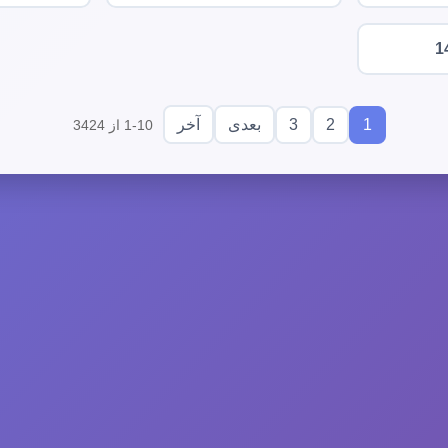
1
3
2
1
بعدی
آخر
1-10 از 3424