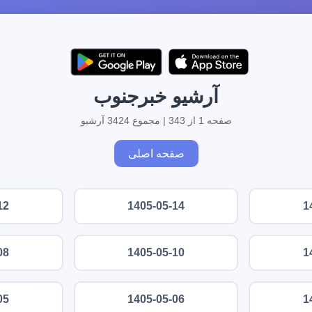
آرشیو خبرجنوب
صفحه 1 از 343 | مجموع 3424 آرشیو
صفحه اصلی
12
1405-05-14
1
08
1405-05-10
1
05
1405-05-06
1