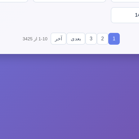
1
3
2
1
بعدی
آخر
1-10 از 3425