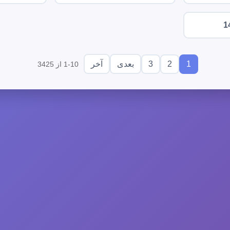
1
3
2
1
بعدی
آخر
1-10 از 3425