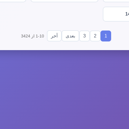
1
3
2
1
بعدی
آخر
1-10 از 3424