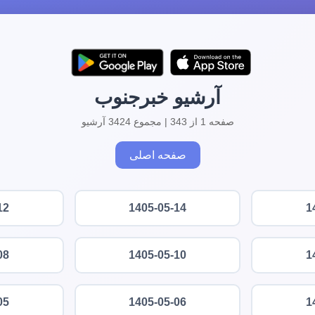
آرشیو خبرجنوب
صفحه 1 از 343 | مجموع 3424 آرشیو
صفحه اصلی
12
1405-05-14
1
08
1405-05-10
1
05
1405-05-06
1