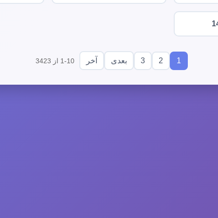
1
3
2
1
بعدی
آخر
1-10 از 3423