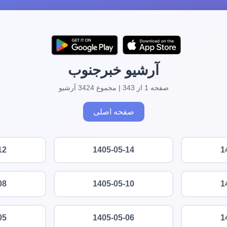
آرشیو خبرجنوب
صفحه 1 از 343 | مجموع 3424 آرشیو
صفحه اصلی
12
1405-05-14
1
08
1405-05-10
1
05
1405-05-06
1