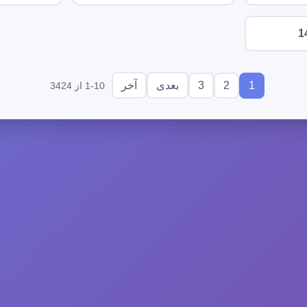
1
3
2
1
بعدی
آخر
1-10 از 3424