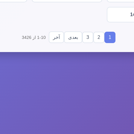
1
3
2
1
بعدی
آخر
1-10 از 3426