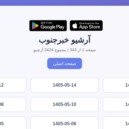
آرشیو خبرجنوب
صفحه 1 از 343 | مجموع 3424 آرشیو
صفحه اصلی
12
1405-05-14
1
08
1405-05-10
1
05
1405-05-06
1