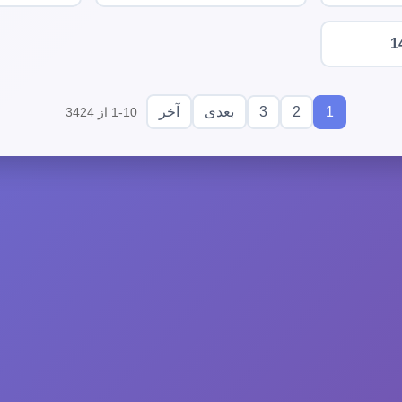
1
3
2
1
بعدی
آخر
1-10 از 3424