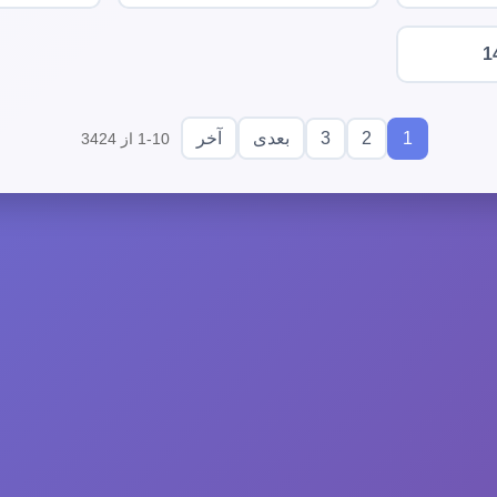
1
3
2
1
بعدی
آخر
1-10 از 3424