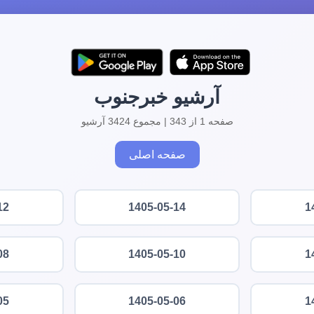
آرشیو خبرجنوب
صفحه 1 از 343 | مجموع 3424 آرشیو
صفحه اصلی
12
1405-05-14
1
08
1405-05-10
1
05
1405-05-06
1