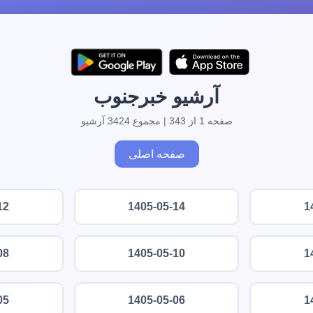
آرشیو خبرجنوب
صفحه 1 از 343 | مجموع 3424 آرشیو
صفحه اصلی
12
1405-05-14
1
08
1405-05-10
1
05
1405-05-06
1