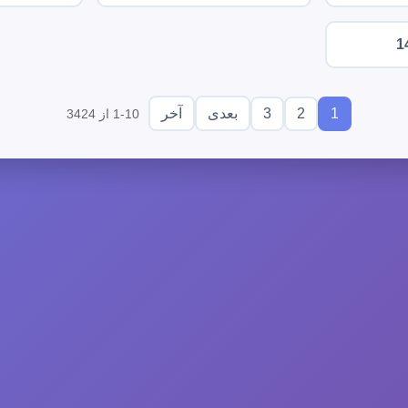
1
3
2
1
بعدی
آخر
1-10 از 3424