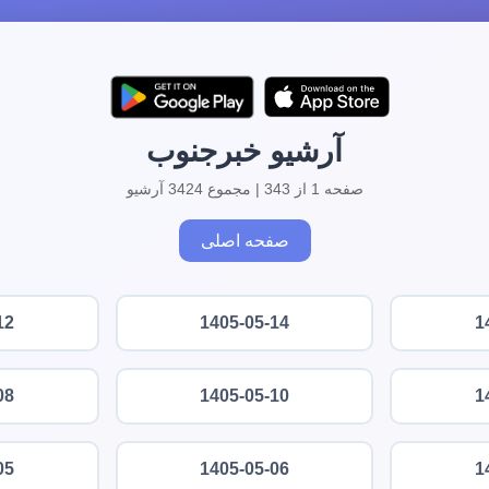
آرشیو خبرجنوب
صفحه 1 از 343 | مجموع 3424 آرشیو
صفحه اصلی
12
1405-05-14
1
08
1405-05-10
1
05
1405-05-06
1