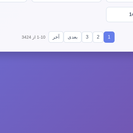
1
3
2
1
بعدی
آخر
1-10 از 3424