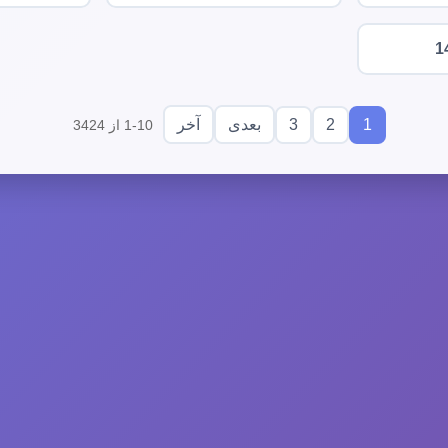
1
3
2
1
بعدی
آخر
1-10 از 3424