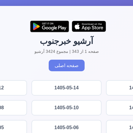
آرشیو خبرجنوب
صفحه 1 از 343 | مجموع 3424 آرشیو
صفحه اصلی
12
1405-05-14
1
08
1405-05-10
1
05
1405-05-06
1