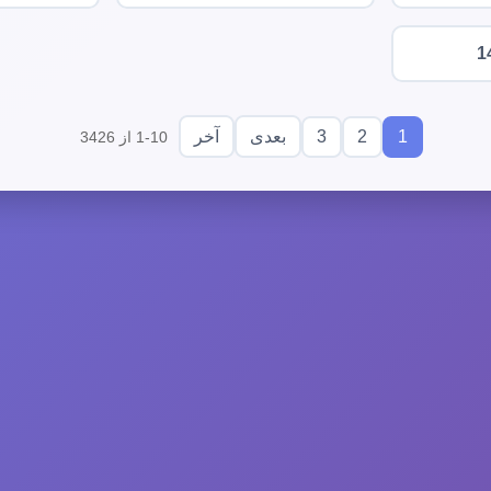
1
3
2
1
بعدی
آخر
1-10 از 3426