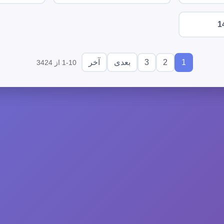
1
3
2
1
بعدی
آخر
1-10 از 3424