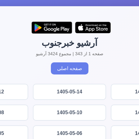
آرشیو خبرجنوب
صفحه 1 از 343 | مجموع 3424 آرشیو
صفحه اصلی
12
1405-05-14
1
08
1405-05-10
1
05
1405-05-06
1