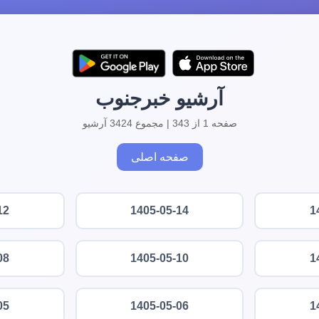
آرشیو خبرجنوب
صفحه 1 از 343 | مجموع 3424 آرشیو
صفحه اصلی
12
1405-05-14
1
08
1405-05-10
1
05
1405-05-06
1