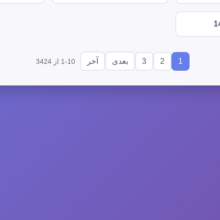
1
3
2
1
بعدی
آخر
1-10 از 3424