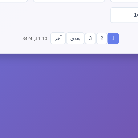
1
3
2
1
بعدی
آخر
1-10 از 3424