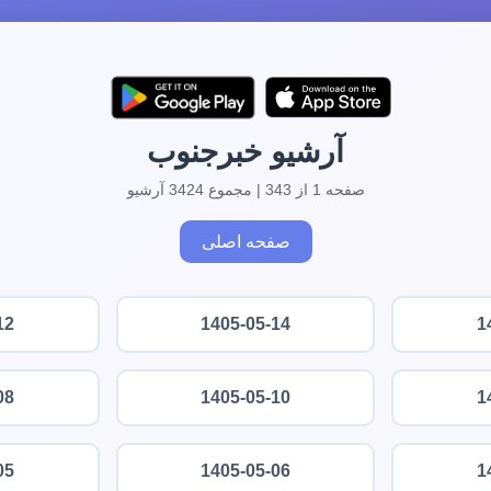
آرشیو خبرجنوب
صفحه 1 از 343 | مجموع 3424 آرشیو
صفحه اصلی
12
1405-05-14
1
08
1405-05-10
1
05
1405-05-06
1