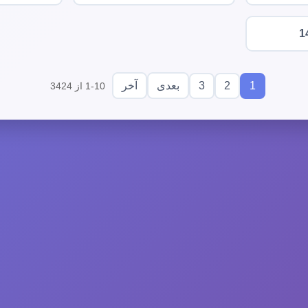
1
3
2
1
بعدی
آخر
1-10 از 3424