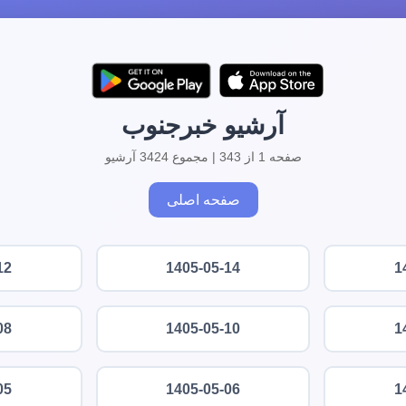
آرشیو خبرجنوب
صفحه 1 از 343 | مجموع 3424 آرشیو
صفحه اصلی
12
1405-05-14
1
08
1405-05-10
1
05
1405-05-06
1