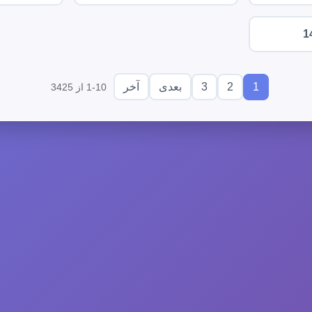
1
3
2
1
بعدی
آخر
1-10 از 3425