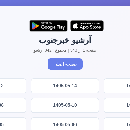
آرشیو خبرجنوب
صفحه 1 از 343 | مجموع 3424 آرشیو
صفحه اصلی
12
1405-05-14
1
08
1405-05-10
1
05
1405-05-06
1