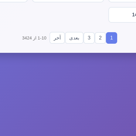
1
3
2
1
بعدی
آخر
1-10 از 3424