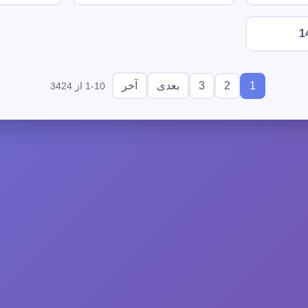
1
3
2
1
بعدی
آخر
1-10 از 3424