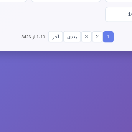
1
3
2
1
بعدی
آخر
1-10 از 3426