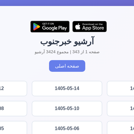
آرشیو خبرجنوب
صفحه 1 از 343 | مجموع 3424 آرشیو
صفحه اصلی
12
1405-05-14
1
08
1405-05-10
1
05
1405-05-06
1