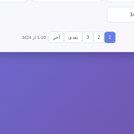
1
3
2
1
بعدی
آخر
1-10 از 3424