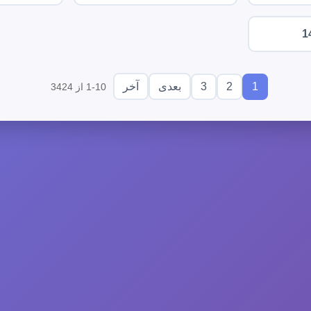
1
3
2
1
بعدی
آخر
1-10 از 3424