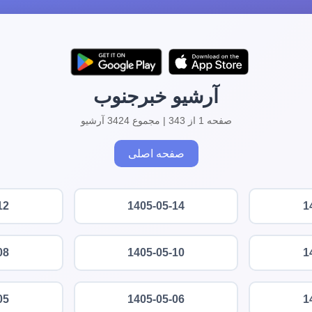
آرشیو خبرجنوب
صفحه 1 از 343 | مجموع 3424 آرشیو
صفحه اصلی
12
1405-05-14
1
08
1405-05-10
1
05
1405-05-06
1