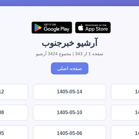
آرشیو خبرجنوب
صفحه 1 از 343 | مجموع 3424 آرشیو
صفحه اصلی
12
1405-05-14
1
08
1405-05-10
1
05
1405-05-06
1