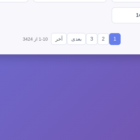
1
3
2
1
بعدی
آخر
1-10 از 3424